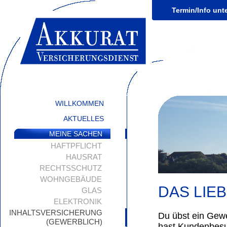
Termin/Info unt
WILLKOMMEN
AKTUELLES
MEINE SACHEN
HAFTPFLICHT
HAUSRAT
RECHTSSCHUTZ
WOHNGEBÄUDE
DAS LIE
GLAS
ELEKTRONIK
INHALTSVERSICHERUNG
Du übst ein Gew
(GEWERBLICH)
hast Kundenbesu