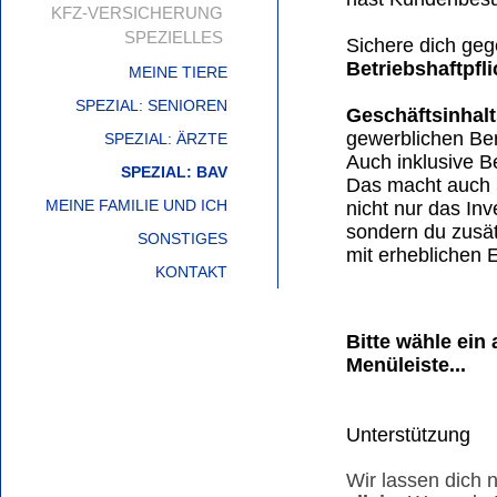
KFZ-VERSICHERUNG
SPEZIELLES
Sichere dich geg
Betriebshaftpfl
MEINE TIERE
SPEZIAL: SENIOREN
Geschäftsinhal
gewerblichen Ber
SPEZIAL: ÄRZTE
Auch inklusive B
SPEZIAL: BAV
Das macht auch 
MEINE FAMILIE UND ICH
nicht nur das In
sondern du zusät
SONSTIGES
mit erheblichen 
KONTAKT
Bitte wähle ein
Menüleiste...
Unterstützung
Wir lassen dich