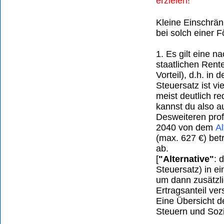
erzielen!
Kleine Einschrän
bei solch einer 
1. Es gilt eine n
staatlichen Rente
Vorteil), d.h. in
Steuersatz ist vi
meist deutlich re
kannst du also a
Desweiteren prof
2040 von dem
Al
(max. 627 €) bet
ab.
[
"Alternative"
: 
Steuersatz) in e
um dann zusätzli
Ertragsanteil ve
Eine Übersicht d
Steuern und Soz