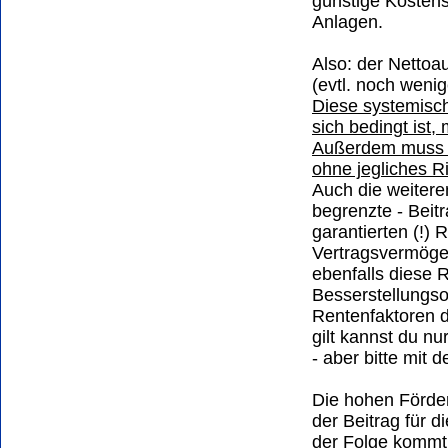
günstige Kostens
Anlagen.
Also: der Nettoa
(evtl. noch wenig
Diese systemisch
sich bedingt ist,
Außerdem muss d
ohne jegliches Ris
Auch die weiteren
begrenzte - Beit
garantierten (!)
Vertragsvermögen
ebenfalls diese R
Besserstellungsop
Rentenfaktoren d
gilt kannst du n
- aber bitte mit d
Die hohen Förde
der Beitrag für 
der Folge kommt