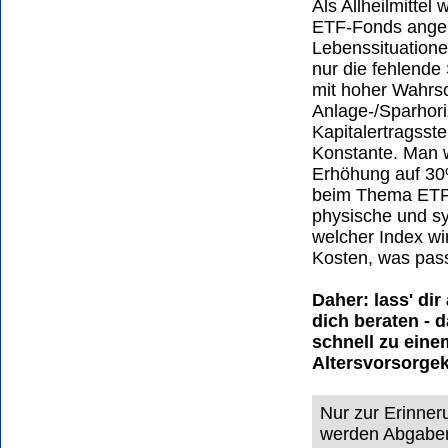
Als Allheilmittel
ETF-Fonds angepr
Lebenssituationen
nur die fehlende
mit hoher Wahrsc
Anlage-/Sparhori
Kapitalertragsste
Konstante. Man wi
Erhöhung auf 3
beim Thema ETF 
physische und sy
welcher Index wi
Kosten, was passi
Daher: lass' di
dich beraten - 
schnell zu ein
Altersvorsorge
Nur zur Erinner
werden Abgaben 