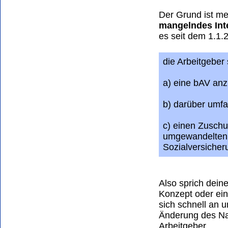
Der Grund ist me
mangelndes Int
es seit dem 1.1.
die Arbeitgeber 
a) eine bAV anz
b) darüber umfa
c) einen Zusch
umgewandelten 
Sozialversicher
Also sprich dein
Konzept oder ein
sich schnell an 
Änderung des Nac
Arbeitgeber.